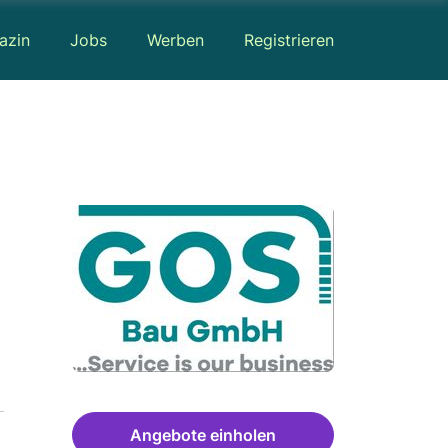
azin
Jobs
Werben
Registrieren
Angebote einholen