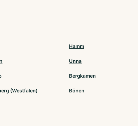
Hamm
n
Unna
p
Bergkamen
erg (Westfalen)
Bönen