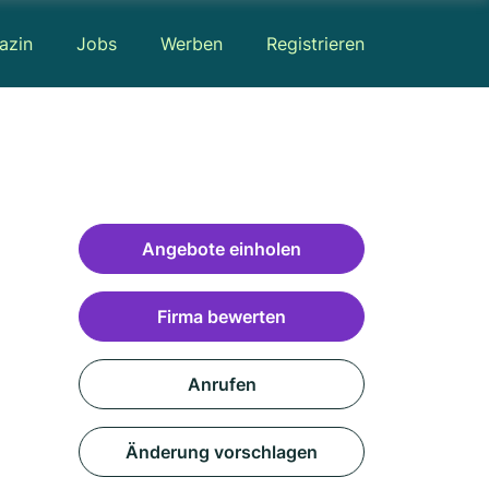
azin
Jobs
Werben
Registrieren
Angebote einholen
Firma bewerten
Anrufen
Änderung vorschlagen