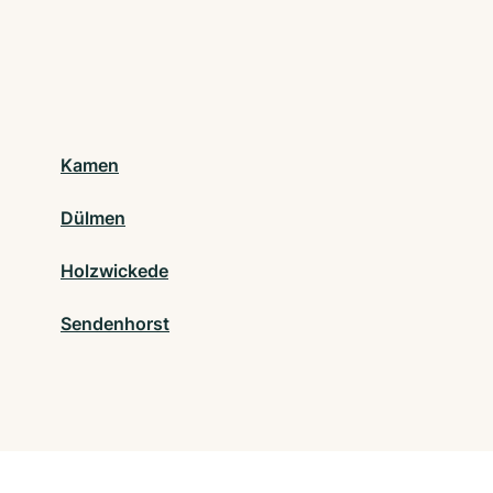
Kamen
Dülmen
Holzwickede
Sendenhorst