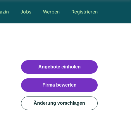
azin
Jobs
Werben
Registrieren
Angebote einholen
Firma bewerten
Änderung vorschlagen