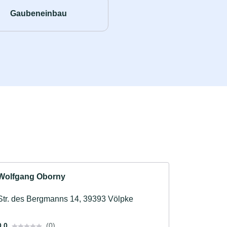
Gaubeneinbau
Wolfgang Oborny
Str. des Bergmanns 14, 39393 Völpke
0.0
(0)