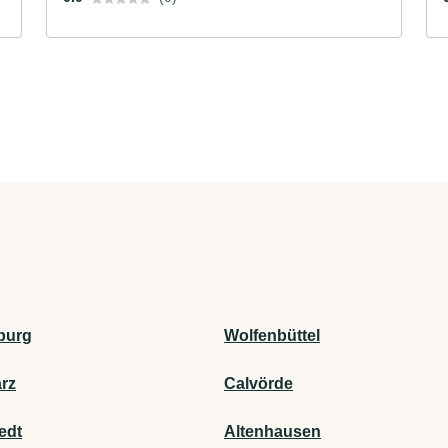
burg
Wolfenbüttel
rz
Calvörde
edt
Altenhausen