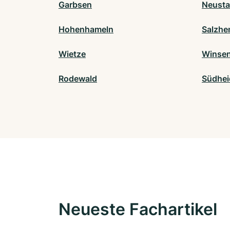
Garbsen
Neusta
Hohenhameln
Salzh
Wietze
Winsen 
Rodewald
Südhei
Neueste Fachartikel