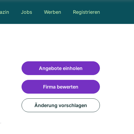
azin
Jobs
Werben
Registrieren
Angebote einholen
Firma bewerten
Änderung vorschlagen