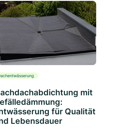
achentwässerung
lachdachabdichtung mit
efälledämmung:
ntwässerung für Qualität
nd Lebensdauer