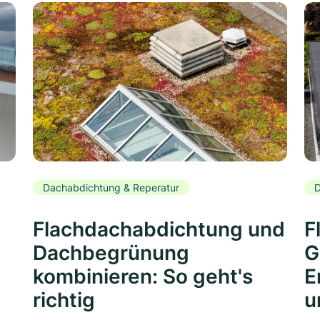
Dachabdichtung & Reperatur
D
Flachdachabdichtung und
F
Dachbegrünung
G
kombinieren: So geht's
E
richtig
u