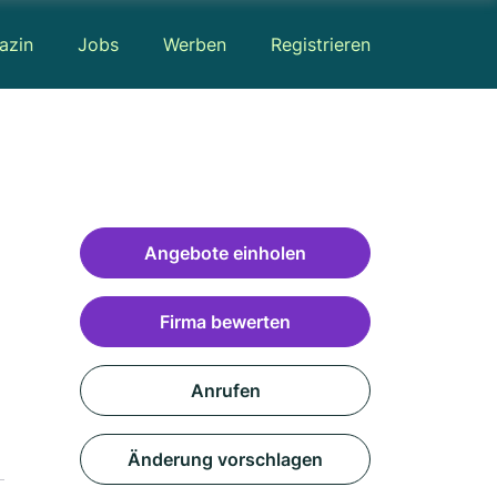
azin
Jobs
Werben
Registrieren
Angebote einholen
Firma bewerten
Anrufen
Änderung vorschlagen