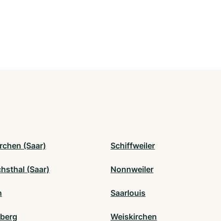
rchen (Saar)
Schiffweiler
chsthal (Saar)
Nonnweiler
n
Saarlouis
sberg
Weiskirchen