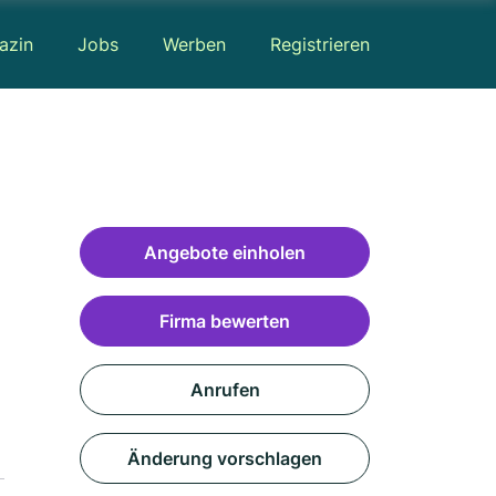
azin
Jobs
Werben
Registrieren
Angebote einholen
Firma bewerten
Anrufen
Änderung vorschlagen