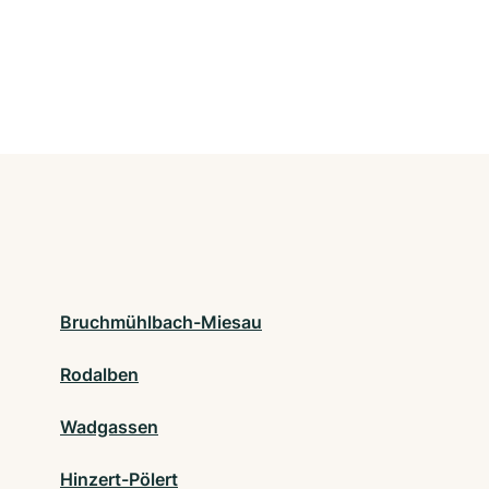
Bruchmühlbach-Miesau
Rodalben
Wadgassen
Hinzert-Pölert