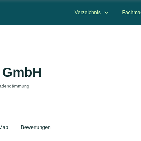
Verzeichnis
Fachma
r GmbH
assadendämmung
Map
Bewertungen