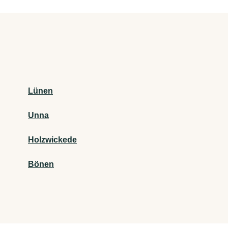
Lünen
Unna
Holzwickede
Bönen