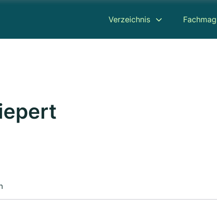
Verzeichnis
Fachmag
iepert
n