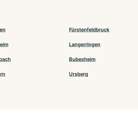
en
Fürstenfeldbruck
eim
Langerringen
bach
Bubesheim
rn
Ursberg