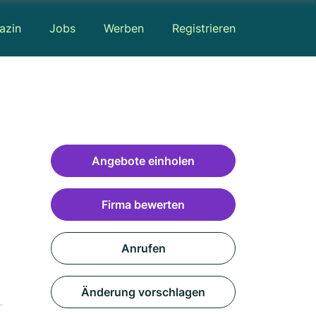
azin
Jobs
Werben
Registrieren
Angebote einholen
Firma bewerten
Anrufen
Änderung vorschlagen