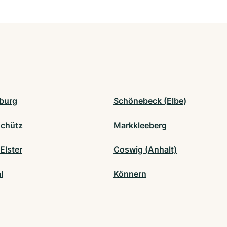
burg
Schönebeck (Elbe)
chütz
Markkleeberg
Elster
Coswig (Anhalt)
l
Könnern