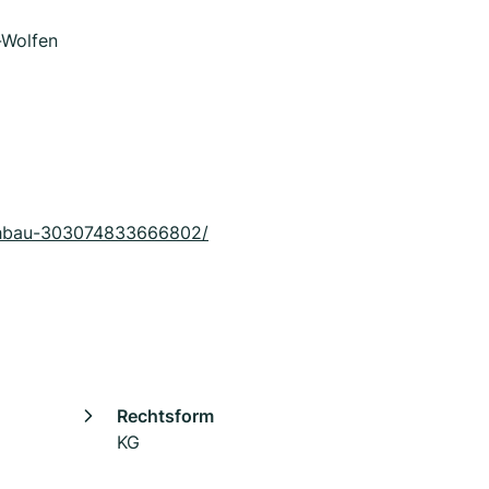
-Wolfen
chbau-303074833666802/
Rechtsform
KG