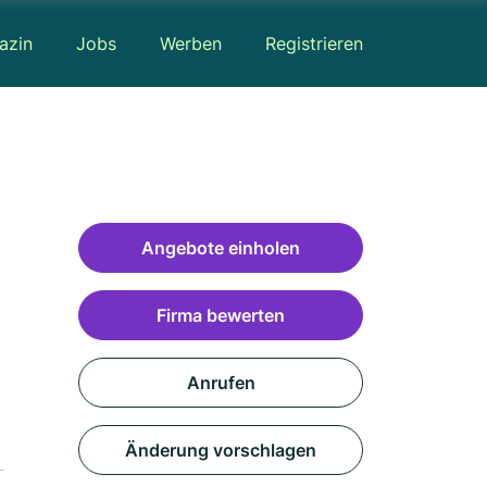
azin
Jobs
Werben
Registrieren
Angebote einholen
Firma bewerten
Anrufen
Änderung vorschlagen