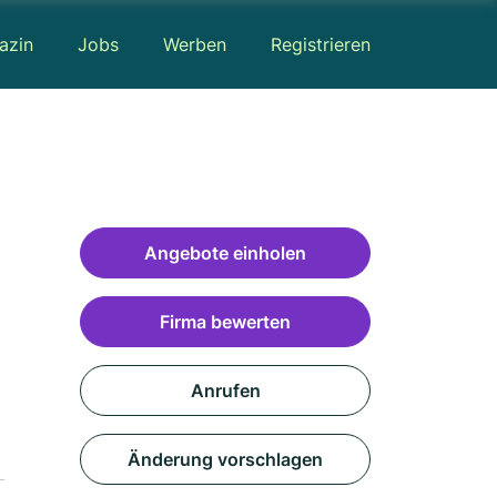
azin
Jobs
Werben
Registrieren
Angebote einholen
Firma bewerten
Anrufen
Änderung vorschlagen