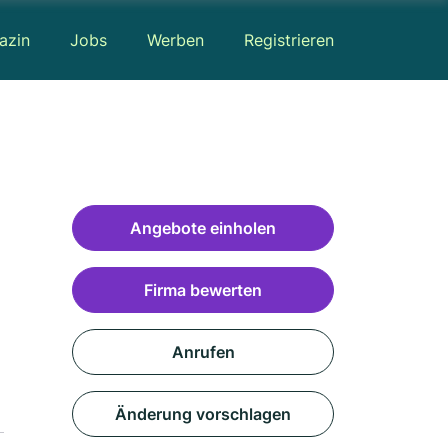
azin
Jobs
Werben
Registrieren
Angebote einholen
Firma bewerten
Anrufen
Änderung vorschlagen