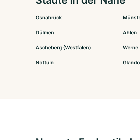
Städte in der Nähe
Osnabrück
Münst
Dülmen
Ahlen
Ascheberg (Westfalen)
Werne
Nottuln
Glando