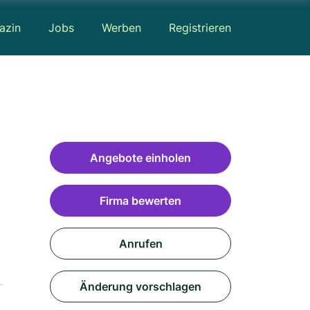
azin
Jobs
Werben
Registrieren
Angebote einholen
Firma bewerten
Anrufen
Änderung vorschlagen