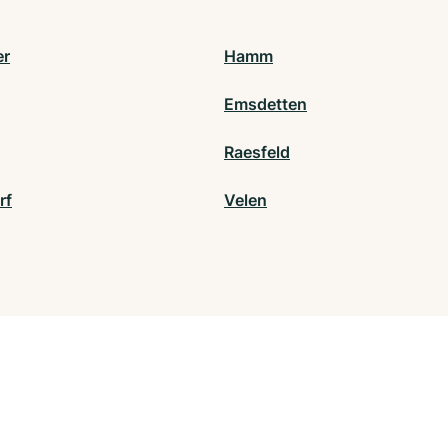
er
Hamm
Emsdetten
Raesfeld
rf
Velen