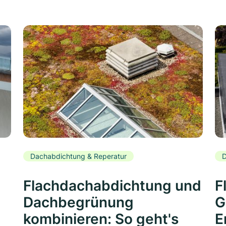
Dachabdichtung & Reperatur
D
Flachdachabdichtung und
F
Dachbegrünung
G
kombinieren: So geht's
E