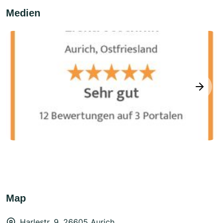
Medien
next
Map
Harlestr. 9, 26605 Aurich