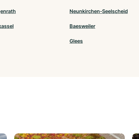
enrath
Neunkirchen-Seelscheid
kassel
Baesweiler
Glees