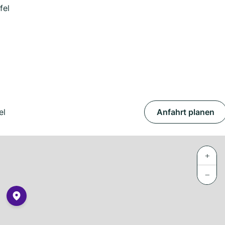
fel
el
Anfahrt planen
+
−