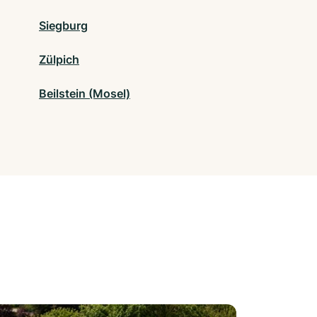
Siegburg
Zülpich
Beilstein (Mosel)