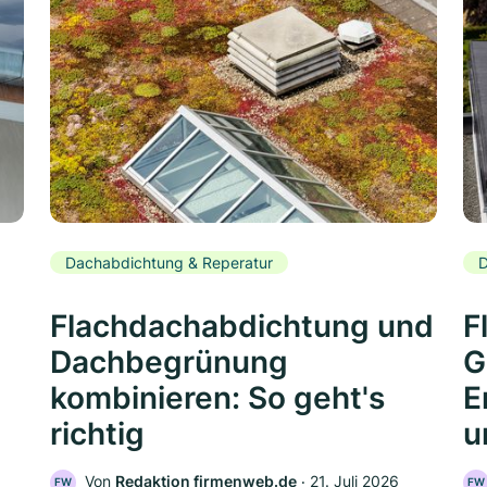
Dachabdichtung & Reperatur
D
Flachdachabdichtung und
F
Dachbegrünung
G
kombinieren: So geht's
E
richtig
u
Von
Redaktion firmenweb.de
‧
21. Juli 2026
FW
FW