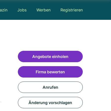
azin
Jobs
Werben
Registrieren
Angebote einholen
Firma bewerten
Anrufen
Änderung vorschlagen