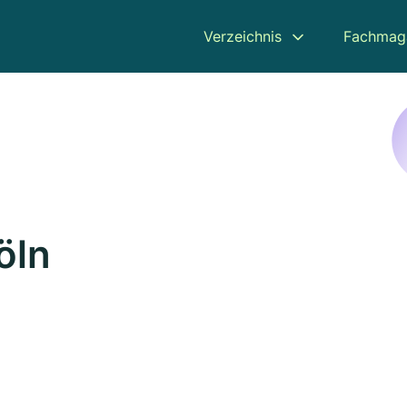
Verzeichnis
Fachmag
öln