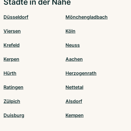
Städte in der Nähe
Düsseldorf
Mönchengladbach
Viersen
Köln
Krefeld
Neuss
Kerpen
Aachen
Hürth
Herzogenrath
Ratingen
Nettetal
Zülpich
Alsdorf
Duisburg
Kempen