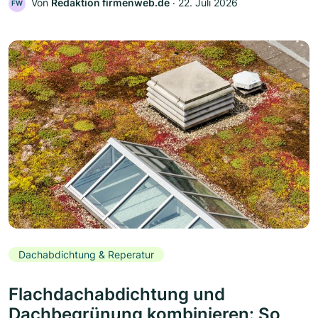
Von
Redaktion firmenweb.de
‧
22. Juli 2026
FW
Dachabdichtung & Reperatur
Flachdachabdichtung und
Dachbegrünung kombinieren: So