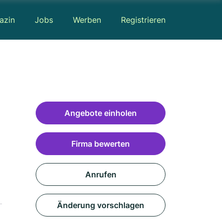
azin
Jobs
Werben
Registrieren
Angebote einholen
Firma bewerten
Anrufen
Änderung vorschlagen