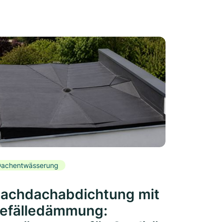
achentwässerung
lachdachabdichtung mit
efälledämmung: