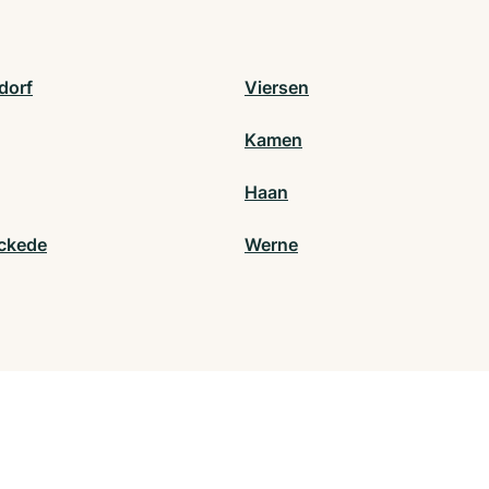
dorf
Viersen
Kamen
Haan
ckede
Werne