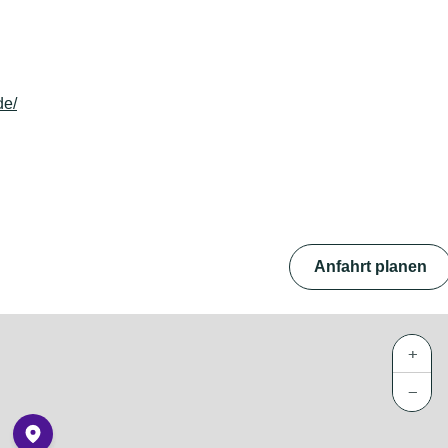
de/
Anfahrt planen
+
−