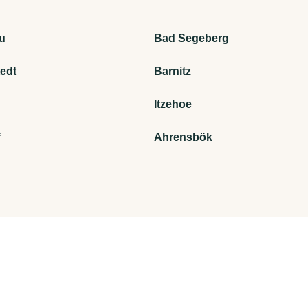
u
Bad Segeberg
edt
Barnitz
Itzehoe
f
Ahrensbök