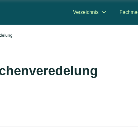
Verzeichnis
Fachma
delung
ächenveredelung