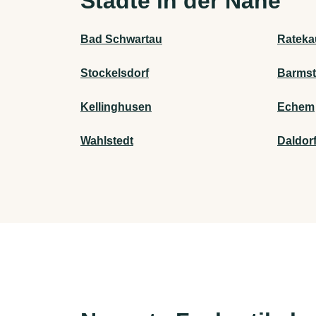
Städte in der Nähe
Bad Schwartau
Rateka
Stockelsdorf
Barmst
Kellinghusen
Echem
Wahlstedt
Daldor