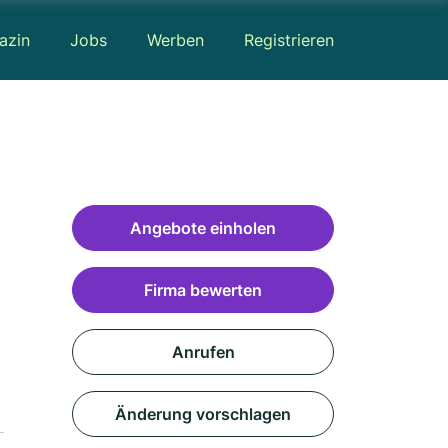
azin
Jobs
Werben
Registrieren
Angebote einholen
Firma bewerten
Anrufen
Änderung vorschlagen