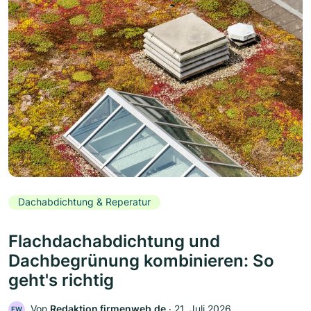
Dachabdichtung & Reperatur
Flachdachabdichtung und
Dachbegrünung kombinieren: So
geht's richtig
Von
Redaktion firmenweb.de
‧
21. Juli 2026
FW