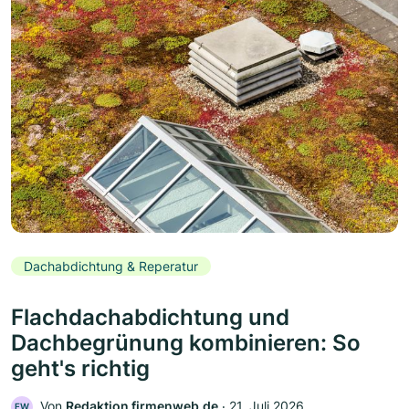
Dachabdichtung & Reperatur
Flachdachabdichtung und
Dachbegrünung kombinieren: So
geht's richtig
Von
Redaktion firmenweb.de
‧
21. Juli 2026
FW