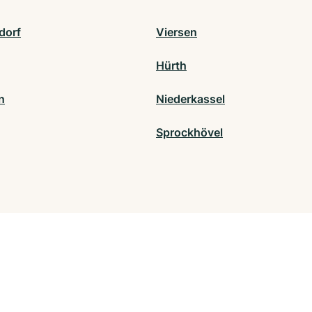
dorf
Viersen
Hürth
n
Niederkassel
Sprockhövel