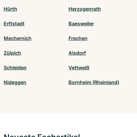
Hürth
Herzogenrath
Erftstadt
Baesweiler
Mechernich
Frechen
Zülpich
Alsdorf
Schleiden
Vettweiß
Nideggen
Bornheim (Rheinland)