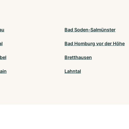
au
Bad Soden-Salmünster
al
Bad Homburg vor der Höhe
bel
Bretthausen
ain
Lahntal