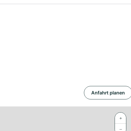
Anfahrt planen
+
−