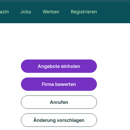
azin
Jobs
Werben
Registrieren
Angebote einholen
Firma bewerten
Anrufen
Änderung vorschlagen