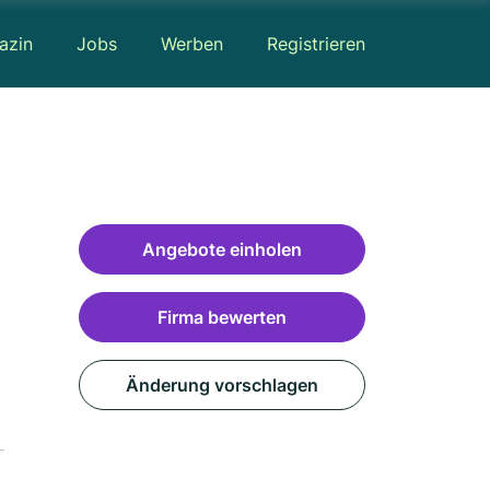
azin
Jobs
Werben
Registrieren
Angebote einholen
Firma bewerten
Änderung vorschlagen