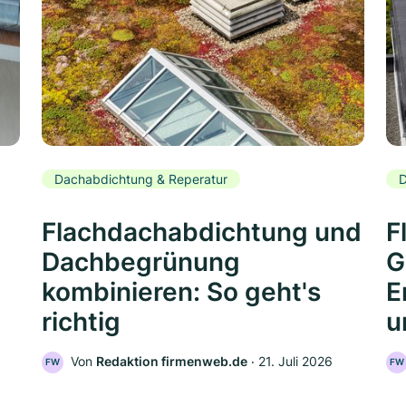
Dachabdichtung & Reperatur
D
Flachdachabdichtung und
F
Dachbegrünung
G
kombinieren: So geht's
E
richtig
u
Von
Redaktion firmenweb.de
‧
21. Juli 2026
FW
FW