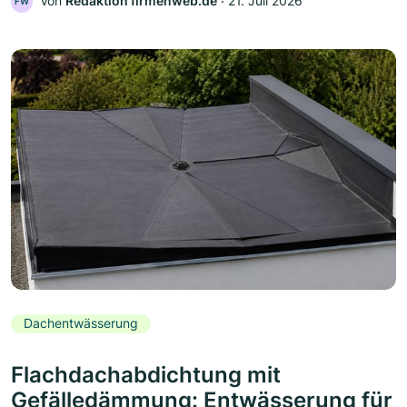
Von
Redaktion firmenweb.de
‧
21. Juli 2026
FW
Dachentwässerung
Flachdachabdichtung mit
Gefälledämmung: Entwässerung für