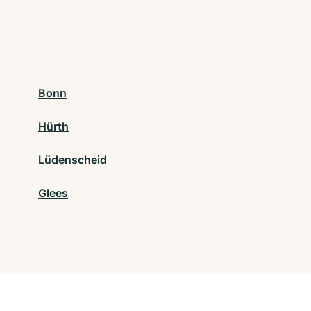
Bonn
Hürth
Lüdenscheid
Glees