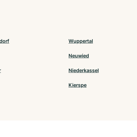
dorf
Wuppertal
Neuwied
r
Niederkassel
Kierspe