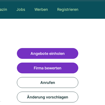
azin
Jobs
Werben
Registrieren
Angebote einholen
Firma bewerten
Anrufen
Änderung vorschlagen