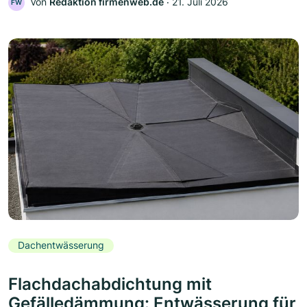
Von
Redaktion firmenweb.de
‧
21. Juli 2026
FW
Dachentwässerung
Flachdachabdichtung mit
Gefälledämmung: Entwässerung für