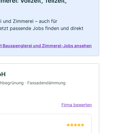
rei: Vollzeit, Teilzeit,
i und Zimmerei – auch für
Jetzt passende Jobs finden und direkt
zt Bauspenglerei und Zimmerei-Jobs ansehen
bH
Dachbegrünung · Fassadendämmung
Firma bewerten