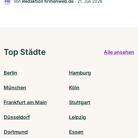
Von
Redaktion firmenweb.de
‧
21. Juli 2026
FW
Top Städte
Alle ansehen
Berlin
Hamburg
München
Köln
Frankfurt am Main
Stuttgart
Düsseldorf
Leipzig
Dortmund
Essen