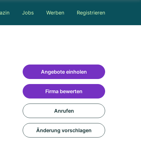
azin
Jobs
Werben
Registrieren
Angebote einholen
Firma bewerten
Anrufen
Änderung vorschlagen