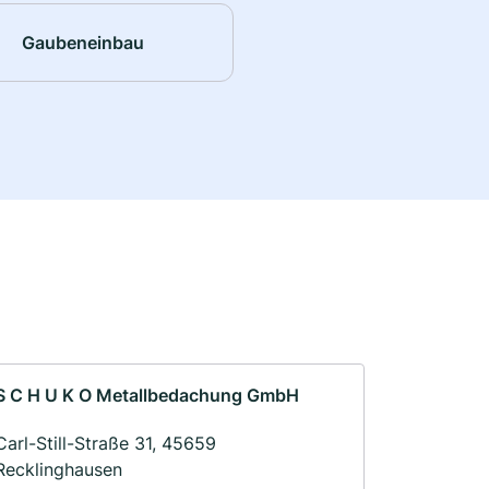
Gaubeneinbau
S C H U K O Metallbedachung GmbH
Carl-Still-Straße 31, 45659
Recklinghausen