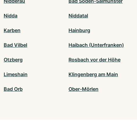
Nidderau
Bad Soden-Salmünster
Nidda
Niddatal
Karben
Hainburg
Bad Vilbel
Haibach (Unterfranken)
Otzberg
Rosbach vor der Höhe
Limeshain
Klingenberg am Main
Bad Orb
Ober-Mörlen